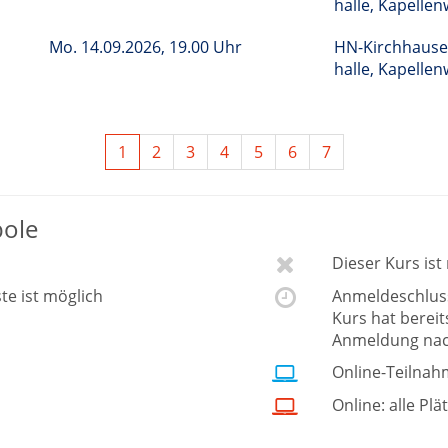
halle, Kapelle
Mo.
14.09.2026, 19.00 Uhr
HN-Kirchhause
halle, Kapelle
1
2
3
4
5
6
7
bole
Dieser Kurs is
ste ist möglich
Anmeldeschluss 
Kurs hat berei
Anmeldung nac
Online-Teilnah
Online: alle Plä