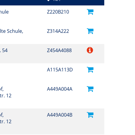
hule
Z220B210
lte Schule,
Z314A222
. 54
Z454A4088
A115A113D
f,
A449A004A
r. 12
f,
A449A004B
r. 12