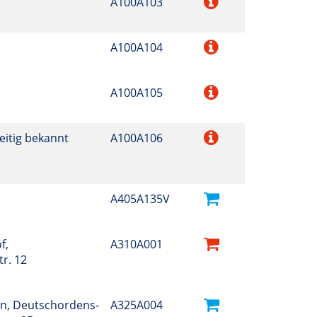
A100A103
A100A104
A100A105
eitig bekannt
A100A106
A405A135V
f,
A310A001
r. 12
n, Deutschordens-
A325A004