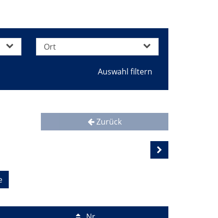
Ort
Zurück
e
Nr.