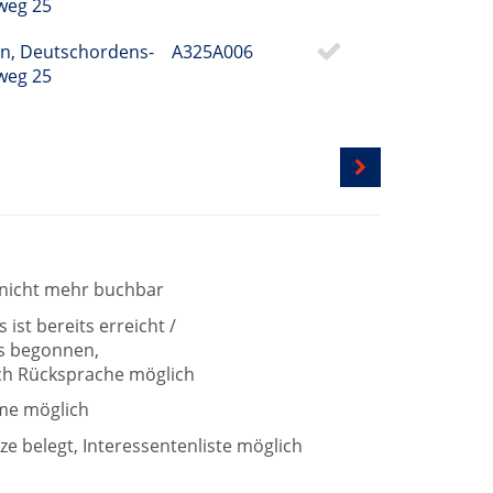
nweg 25
n, Deutschordens-
A325A006
nweg 25
t nicht mehr buchbar
ist bereits erreicht /
ts begonnen,
h Rücksprache möglich
me möglich
tze belegt, Interessentenliste möglich