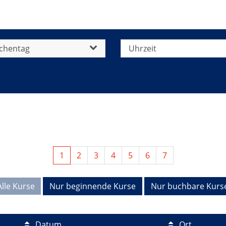
chentag
Uhrzeit
1
2
3
4
5
6
7
Alle Kurse
Nur beginnende Kurse
Nur buchbare Kurs
Datum
Ort