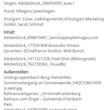
Singen: AdobeStock_296093095_kues1
Hund: ©Regina Levenhagen
Stuttgart: Cover_Lieblingsviertel_©Stuttgart-Marketing
GmbH, Sarah Schmid
Inhalt:
AdobeStock_898810401_SensSaipeopleimages.com
AdobeStock_177541858 ikostudio Fitness
Sprachen: ©Cinéfrance Studios, Wild Bunch
AdobeStock_1417221228_Pixel-Shot (Bildungszeit)
AdobeStock_762730363_ Fouadbz
Außenstellen:
Untergruppenbach-Burg-Stettenfels-
Sonnenuntergang-an-Sonnenwende_54QC5360-HDR-
scaled.jpg
RathausLeingarten _christinaKratzenberg
Rathaus vom Engel – Gemeinde Erlenbach
Flein
AdobeStock_637904089_xartproduction