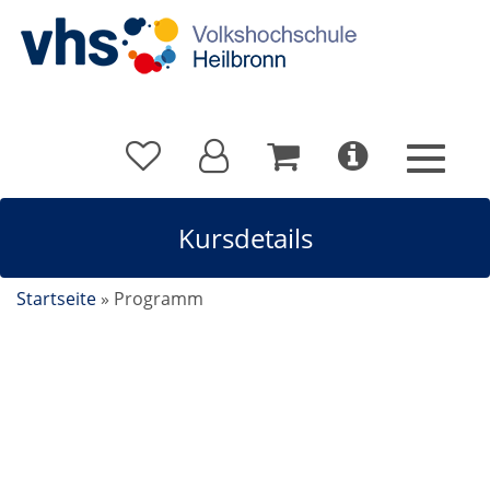
Kursdetails
Startseite
»
Programm
Office / MS 365 mit OneDrive, Teams und Sharepoint
Online-Seminar