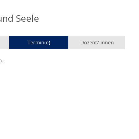
und Seele
Termin(e)
Dozent/-innen
n.