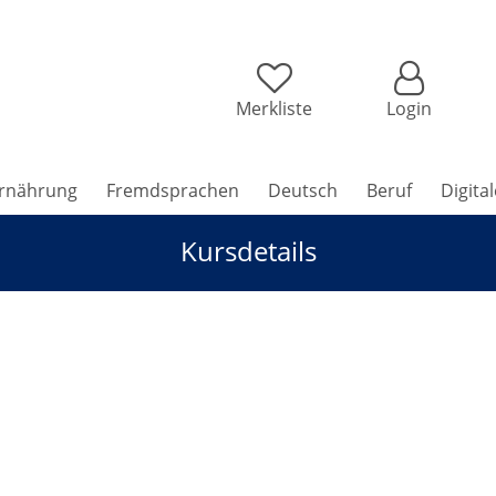
Merkliste
Login
rnährung
Fremdsprachen
Deutsch
Beruf
Digita
Kursdetails
serversorgung im Mittelalter bis zur Neuzeit (sommer-vhs)