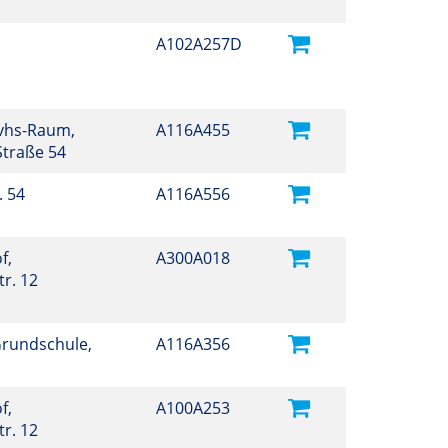
A102A257D
vhs-Raum,
A116A455
Straße 54
. 54
A116A556
f,
A300A018
r. 12
Grundschule,
A116A356
f,
A100A253
r. 12