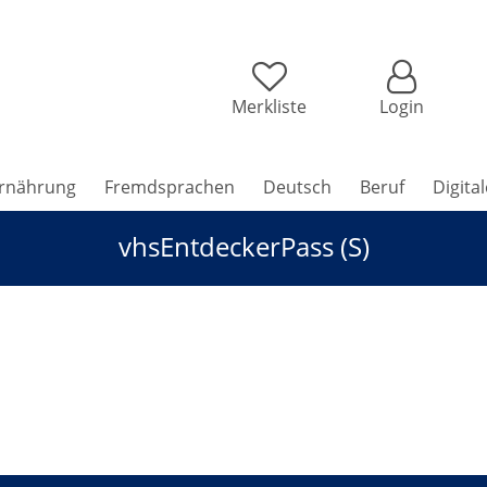
Merkliste
Login
rnährung
Fremdsprachen
Deutsch
Beruf
Digita
vhsEntdeckerPass (S)