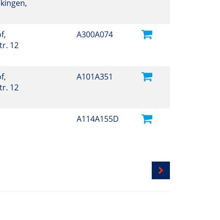
ckingen,
f,
A300A074
r. 12
f,
A101A351
r. 12
A114A155D