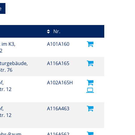
e
Nr.
 im K3,
A101A160
12
lturgebäude,
A116A165
tr. 76
f,
A102A165H
r. 12
f,
A116A463
r. 12
vhs-Raum,
A116A562