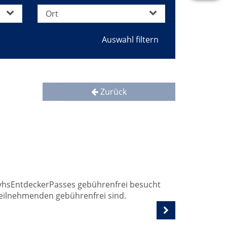
Ort
Zurück
.
s vhsEntdeckerPasses gebührenfrei besucht
Teilnehmenden gebührenfrei sind.