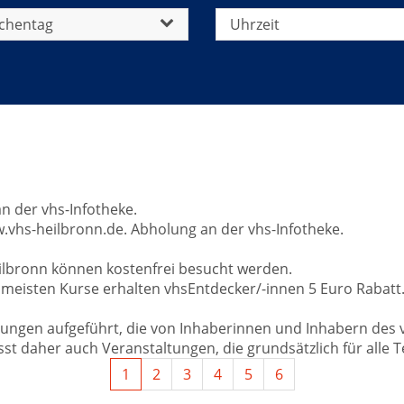
chentag
Uhrzeit
n der vhs-Infotheke.
vhs-heilbronn.de. Abholung an der vhs-Infotheke.
ilbronn können kostenfrei besucht werden.
meisten Kurse erhalten vhsEntdecker/-innen 5 Euro Rabatt
altungen aufgeführt, die von Inhaberinnen und Inhabern de
 daher auch Veranstaltungen, die grundsätzlich für alle 
1
2
3
4
5
6