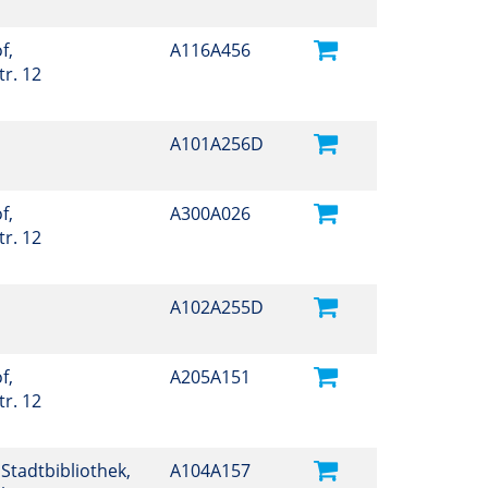
f,
A116A456
r. 12
A101A256D
f,
A300A026
r. 12
A102A255D
f,
A205A151
r. 12
Stadtbibliothek,
A104A157