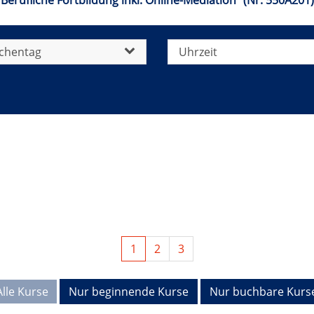
erufliche Fortbildung inkl. Online-Mediation" (Nr. 550A201)
chentag
Uhrzeit
1
2
3
Alle Kurse
Nur beginnende Kurse
Nur buchbare Kurs