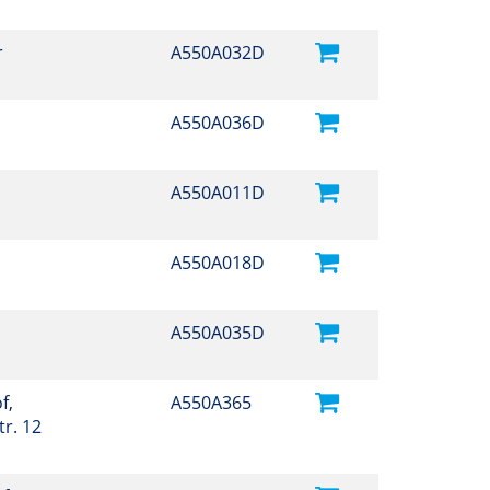
r
A550A032D
A550A036D
A550A011D
A550A018D
A550A035D
f,
A550A365
r. 12