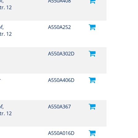
f,
A550A408
r. 12
f,
A550A252
r. 12
A550A302D
r
A550A406D
f,
A550A367
r. 12
A550A016D