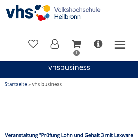
In
1
Ihrem
vhsbusiness
Warenkorb
befindet
sich
Startseite
»
vhs business
1
Kurs
vhsbusiness
Veranstaltung "Prüfung Lohn und Gehalt 3 mit Lexware