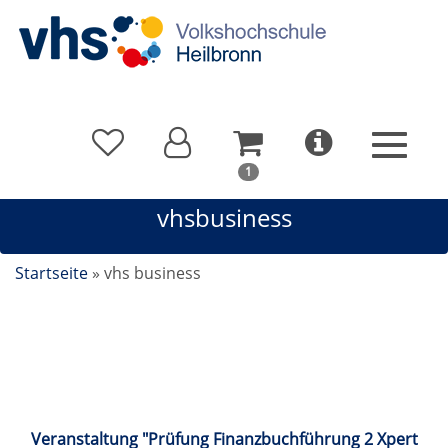
In
1
Ihrem
vhsbusiness
Warenkorb
befindet
sich
Startseite
»
vhs business
1
Kurs
vhsbusiness
Veranstaltung "Prüfung Finanzbuchführung 2 Xpert