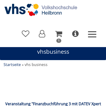
In
1
Ihrem
vhsbusiness
Warenkorb
befindet
sich
Startseite
»
vhs business
1
Kurs
vhsbusiness
Veranstaltung "Finanzbuchführung 3 mit DATEV Xpert