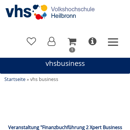
In
1
Ihrem
vhsbusiness
Warenkorb
befindet
sich
Startseite
»
vhs business
1
Kurs
vhsbusiness
Veranstaltung "Finanzbuchführung 2 Xpert Business