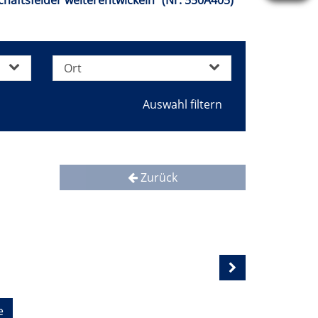
äftsfelder weiterentwickeln" (Nr. 550A405)
Ort
Zurück
e