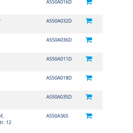
A550A016D
r
A550A032D
A550A036D
A550A011D
A550A018D
A550A035D
f,
A550A365
r. 12