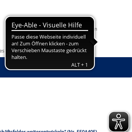
In
1
Ihrem
Information
Programm
Warenkorb
befindet
sich
les
Grundbildung
Jugendkunstschule
1
Kurs