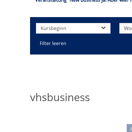
Veranstaltung "New Business ja! Aber wie?
Kursbeginn
Wo
Filter leeren
vhsbusiness