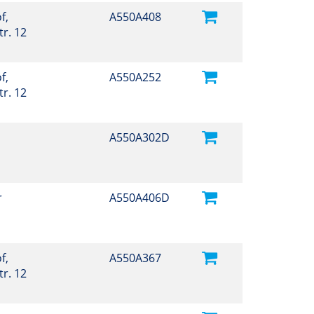
f,
A550A408
r. 12
f,
A550A252
r. 12
A550A302D
r
A550A406D
f,
A550A367
r. 12