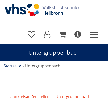
Untergruppenbach
Startseite
»
Untergruppenbach
Landkreisaußenstellen
/
Untergruppenbach
/
Italienisch für Anfänger/-innen A1.1