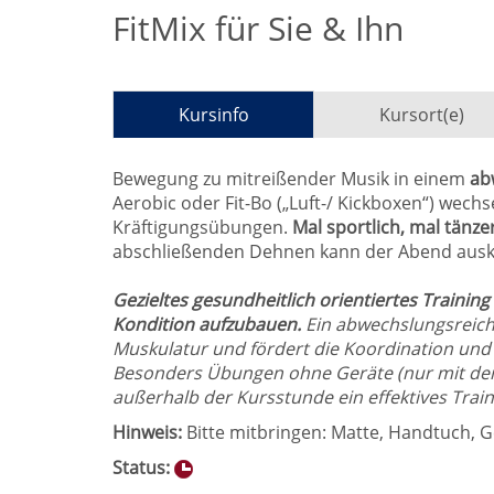
FitMix für Sie & Ihn
Kursinfo
Kursort(e)
Bewegung zu mitreißender Musik in einem
ab
Aerobic oder Fit-Bo („Luft-/ Kickboxen“) wechse
Kräftigungsübungen.
Mal sportlich, mal tänzer
abschließenden Dehnen kann der Abend ausk
Gezieltes gesundheitlich orientiertes Training
Kondition aufzubauen.
Ein abwechslungsreich
Muskulatur und fördert die Koordination u
Besonders Übungen ohne Geräte (nur mit dem
außerhalb der Kursstunde ein effektives Trai
Hinweis:
Bitte mitbringen: Matte, Handtuch, G
Status: