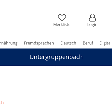
Merkliste
Login
rnährung
Fremdsprachen
Deutsch
Beruf
Digita
Untergruppenbach
ch
/
FitMix für Sie & Ihn