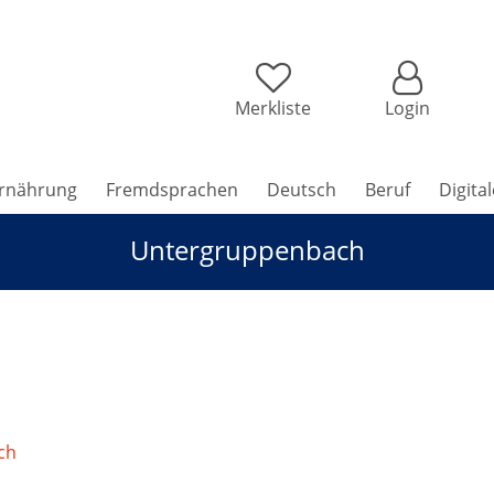
Merkliste
Login
rnährung
Fremdsprachen
Deutsch
Beruf
Digita
Untergruppenbach
ch
/
Ganzkörpertraining für jedes Alter