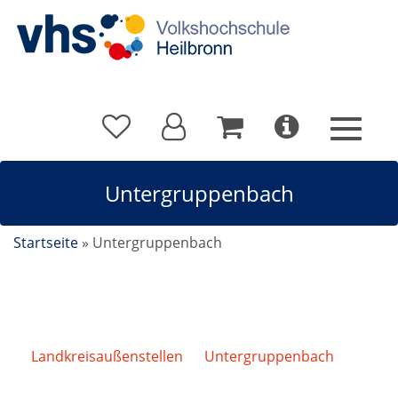
Untergruppenbach
Startseite
»
Untergruppenbach
Landkreisaußenstellen
/
Untergruppenbach
/
Meridian Qigong mit Yin-Yoga-Elementen