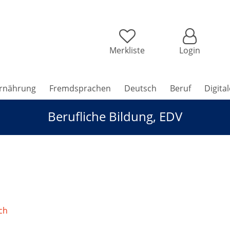
Merkliste
Login
rnährung
Fremdsprachen
Deutsch
Beruf
Digita
Berufliche Bildung, EDV
ch
/
Berufliche Bildung, EDV