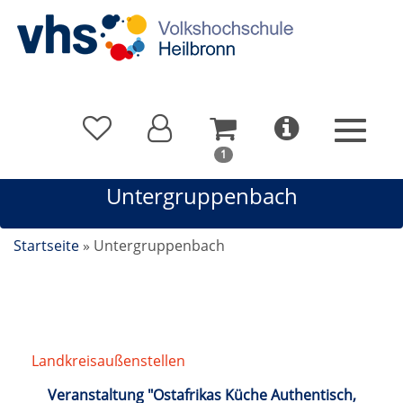
In
1
Ihrem
Untergruppenbach
Warenkorb
befindet
sich
Startseite
»
Untergruppenbach
1
Kurs
Landkreisaußenstellen
/
Untergruppenbach
Veranstaltung "Ostafrikas Küche Authentisch,