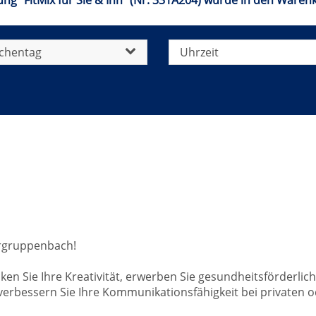
ung "FitMix für Sie & Ihn" (Nr. 331A204) wurde in den Warenk
chentag
Uhrzeit
ergruppenbach!
ecken Sie Ihre Kreativität, erwerben Sie gesundheitsförder
rbessern Sie Ihre Kommunikationsfähigkeit bei privaten od