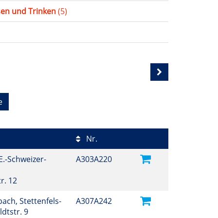
sen und Trinken
(5)
e
Nr.
E.-Schweizer-
A303A220
tr. 12
ch, Stettenfels-
A307A242
dtstr. 9