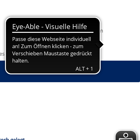
In
1
Ihrem
Information
Programm
Warenkorb
befindet
sich
les
Grundbildung
Jugendkunstschule
1
Kurs