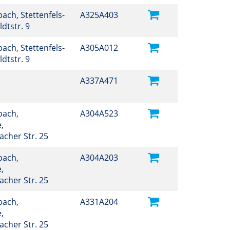
ch, Stettenfels-
A325A403
dtstr. 9
ch, Stettenfels-
A305A012
dtstr. 9
A337A471
bach,
A304A523
,
cher Str. 25
bach,
A304A203
,
cher Str. 25
bach,
A331A204
,
cher Str. 25