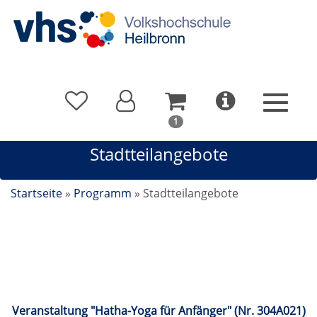
In
1
Ihrem
Stadtteilangebote
Warenkorb
befindet
sich
Startseite
»
Programm
»
Stadtteilangebote
1
Kurs
Stadtteilangebote
Veranstaltung "Hatha-Yoga für Anfänger" (Nr. 304A021)