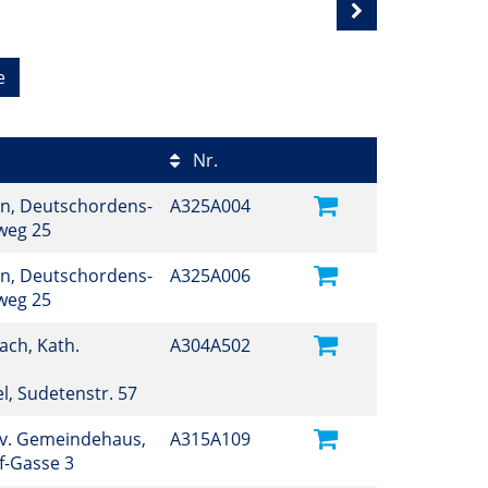
e
Nr.
n, Deutschordens-
A325A004
nweg 25
n, Deutschordens-
A325A006
nweg 25
ch, Kath.
A304A502
el, Sudetenstr. 57
Ev. Gemeindehaus,
A315A109
f-Gasse 3