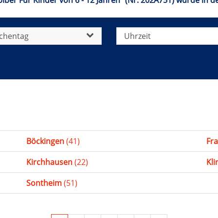
iber Für Kinder von 6 - 12 Jahren" (Nr. 202A751) wurde in 
chentag
Uhrzeit
Böckingen
(41)
Fr
Kirchhausen
(22)
Kl
Sontheim
(51)