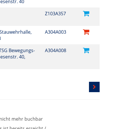
esenstr. 40
Z103A357
Stauwehrhalle,
A304A003
3
TSG Bewegungs-
A304A008
esenstr. 40,
t nicht mehr buchbar
ist bereits erreicht /