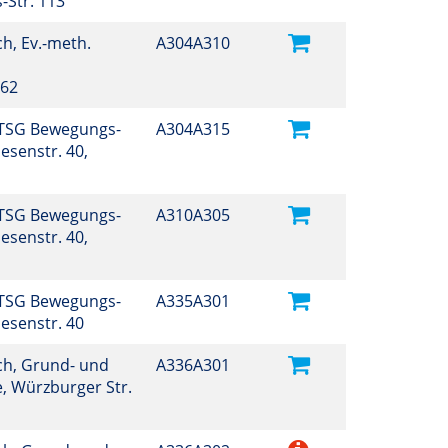
-Str. 113
h, Ev.-meth.
A304A310
 62
TSG Bewegungs-
A304A315
esenstr. 40,
TSG Bewegungs-
A310A305
esenstr. 40,
TSG Bewegungs-
A335A301
esenstr. 40
h, Grund- und
A336A301
, Würzburger Str.