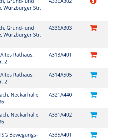
h, Grund- und
A336A302
, Würzburger Str.
h, Grund- und
A336A303
, Würzburger Str.
Altes Rathaus,
A313A401
r. 2
Altes Rathaus,
A314A505
r. 2
ch, Neckarhalle,
A321A440
 36
ch, Neckarhalle,
A331A402
 36
TSG Bewegungs-
A335A401