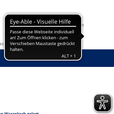
In
1
Ihrem
Information
Programm
Warenkorb
befindet
sich
les
Grundbildung
Jugendkunstschule
1
Kurs