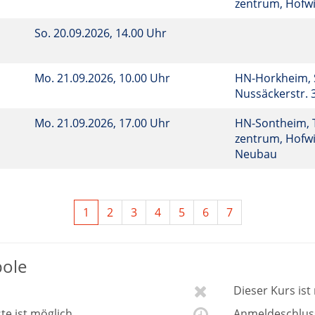
zentrum, Hofwi
So.
20.09.2026, 14.00 Uhr
Mo.
21.09.2026, 10.00 Uhr
HN-Horkheim, 
Nussäckerstr. 
Mo.
21.09.2026, 17.00 Uhr
HN-Sontheim, 
zentrum, Hofwi
Neubau
1
2
3
4
5
6
7
bole
Dieser Kurs is
ste ist möglich
Anmeldeschluss 