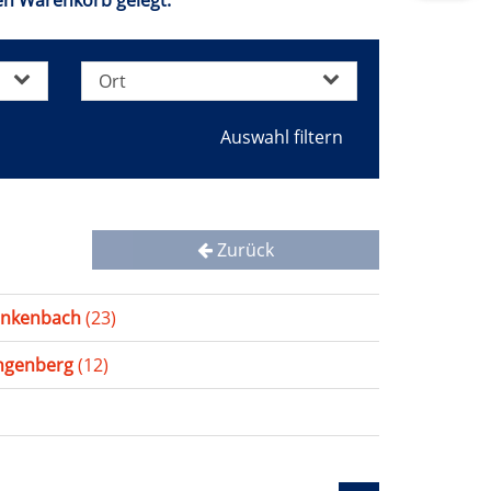
den Warenkorb gelegt.
Ort
Zurück
ankenbach
(23)
ingenberg
(12)