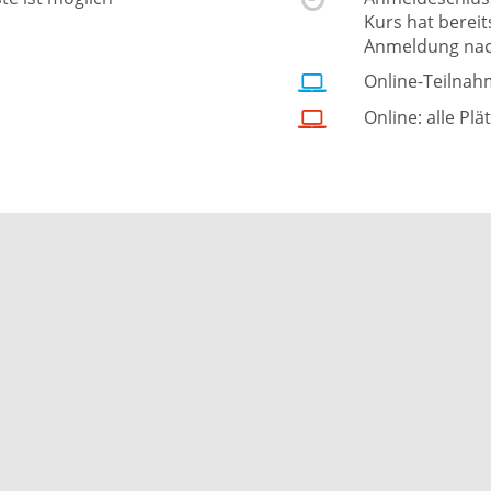
Kurs hat berei
Anmeldung nac
Online-Teilnah
Online: alle Plä