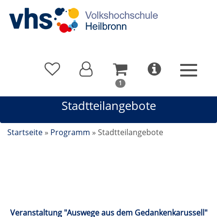
In
1
Ihrem
Stadtteilangebote
Warenkorb
befindet
sich
Startseite
»
Programm
»
Stadtteilangebote
1
Kurs
Stadtteilangebote
Veranstaltung "Auswege aus dem Gedankenkarussell"