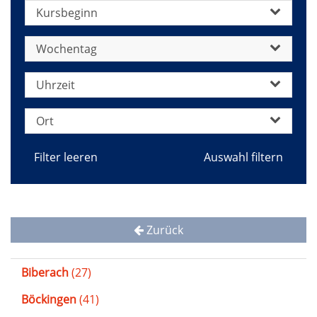
Kursbeginn
Wochentag
Uhrzeit
Ort
Filter leeren
Zurück
Biberach
(27)
Böckingen
(41)