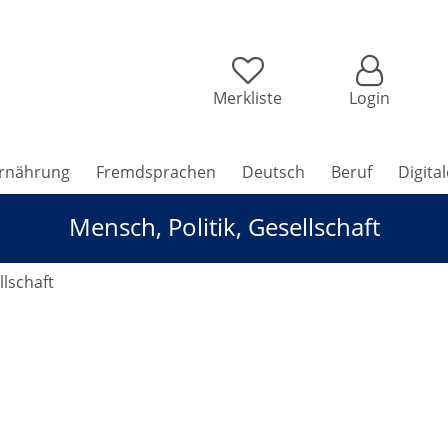
Merkliste
Login
rnährung
Fremdsprachen
Deutsch
Beruf
Digita
Mensch, Politik, Gesellschaft
llschaft
che Zukunft: Anti-Bias-Training für Arbeitnehmer/-innen u