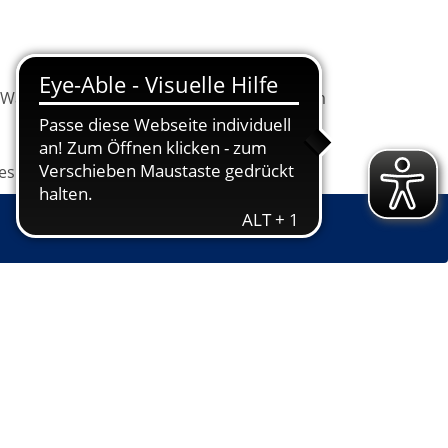
Warenkorb
Information
Programm
les
Grundbildung
Jugendkunstschule
nd Personaler/-innen