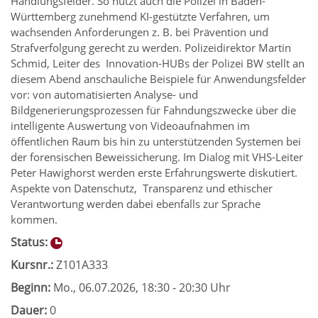
Handlungsfelder. So nutzt auch die Polizei in Baden-
Württemberg zunehmend KI-gestützte Verfahren, um
wachsenden Anforderungen z. B. bei Prävention und
Strafverfolgung gerecht zu werden. Polizeidirektor Martin
Schmid, Leiter des Innovation-HUBs der Polizei BW stellt an
diesem Abend anschauliche Beispiele für Anwendungsfelder
vor: von automatisierten Analyse- und
Bildgenerierungsprozessen für Fahndungszwecke über die
intelligente Auswertung von Videoaufnahmen im
öffentlichen Raum bis hin zu unterstützenden Systemen bei
der forensischen Beweissicherung. Im Dialog mit VHS-Leiter
Peter Hawighorst werden erste Erfahrungswerte diskutiert.
Aspekte von Datenschutz, Transparenz und ethischer
Verantwortung werden dabei ebenfalls zur Sprache
kommen.
Status:
Kursnr.:
Z101A333
Beginn:
Mo.
, 06.07.2026, 18:30 - 20:30 Uhr
Dauer:
0