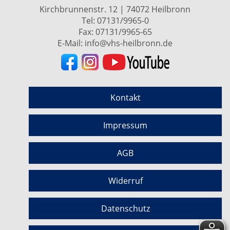
Kirchbrunnenstr. 12 | 74072 Heilbronn
Tel:
07131/9965-0
Fax: 07131/9965-65
E-Mail:
info@vhs-heilbronn.de
Kontakt
Impressum
AGB
Widerruf
Datenschutz