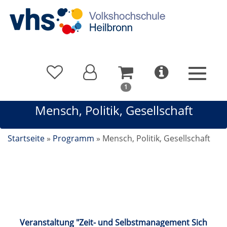
In
1
Ihrem
Mensch, Politik, Gesellschaft
Warenkorb
befindet
sich
Startseite
»
Programm
»
Mensch, Politik, Gesellschaft
1
Kurs
Mensch, Politik, Gesellschaft
Veranstaltung "Zeit- und Selbstmanagement Sich