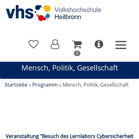
In
1
Ihrem
Mensch, Politik, Gesellschaft
Warenkorb
befindet
sich
Startseite
»
Programm
»
Mensch, Politik, Gesellschaft
1
Kurs
Mensch, Politik, Gesellschaft
Veranstaltung "Besuch des Lernlabors Cybersicherheit