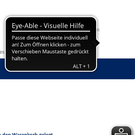
In
1
Ihrem
Information
Programm
Warenkorb
befindet
sich
les
Grundbildung
Jugendkunstschule
1
Kurs