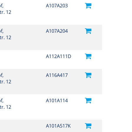
f,
A107A203
r. 12
f,
A107A204
r. 12
A112A111D
f,
A116A417
r. 12
f,
A101A114
r. 12
A101A517K