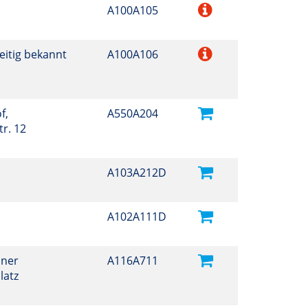
A100A105
eitig bekannt
A100A106
f,
A550A204
r. 12
A103A212D
A102A111D
iner
A116A711
latz