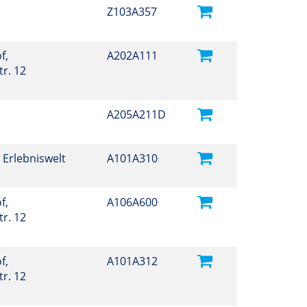
Z103A357
f,
A202A111
r. 12
A205A211D
 Erlebniswelt
A101A310
f,
A106A600
r. 12
f,
A101A312
r. 12