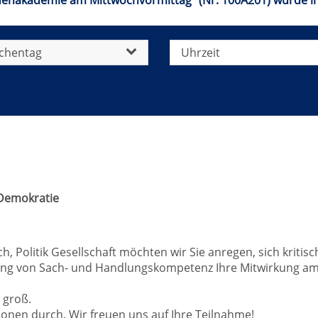
uenakademie am Mittwochvormittag" (Nr. 100A201) wurde i
chentag
Uhrzeit
 Demokratie
 Politik Gesellschaft möchten wir Sie anregen, sich kritis
ng von Sach- und Handlungskompetenz Ihre Mitwirkung am g
 groß.
onen durch. Wir freuen uns auf Ihre Teilnahme!