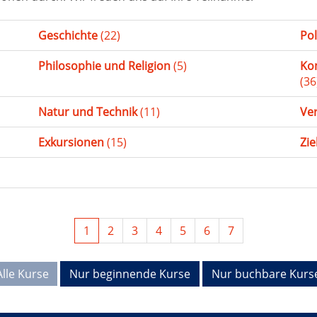
Geschichte
(22)
Pol
Philosophie und Religion
(5)
Ko
(36
Natur und Technik
(11)
Ve
Exkursionen
(15)
Zi
1
2
3
4
5
6
7
Alle Kurse
Nur beginnende Kurse
Nur buchbare Kurs