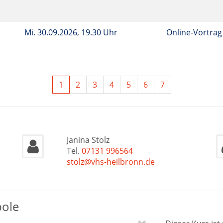
Mi.
30.09.2026, 19.30 Uhr
Online-Vortrag
1
2
3
4
5
6
7
Janina Stolz
Tel.
07131 996564
stolz@vhs-heilbronn.de
bole