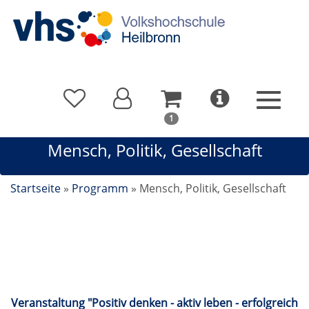
In
1
Ihrem
Mensch, Politik, Gesellschaft
Warenkorb
befindet
sich
Startseite
»
Programm
»
Mensch, Politik, Gesellschaft
1
Kurs
Mensch, Politik, Gesellschaft
Veranstaltung "Positiv denken - aktiv leben - erfolgreich