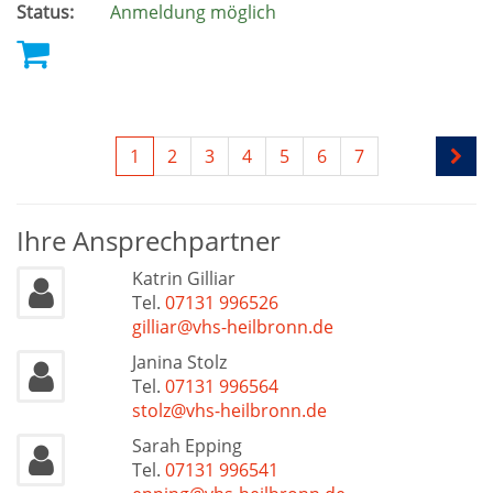
Status:
Anmeldung möglich
1
2
3
4
5
6
7
Ihre Ansprechpartner
Katrin Gilliar
Tel.
07131 996526
gilliar@vhs-heilbronn.de
Janina Stolz
Tel.
07131 996564
stolz@vhs-heilbronn.de
Sarah Epping
Tel.
07131 996541