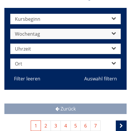
Kursbeginn
Wochentag
Uhrzeit
Ort
Filter leeren
Zurück
1
2
3
4
5
6
7