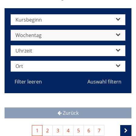
Kursbeginn
Wochentag
Uhrzeit
Ort
Filter leeren
Zurück
1
2
3
4
5
6
7