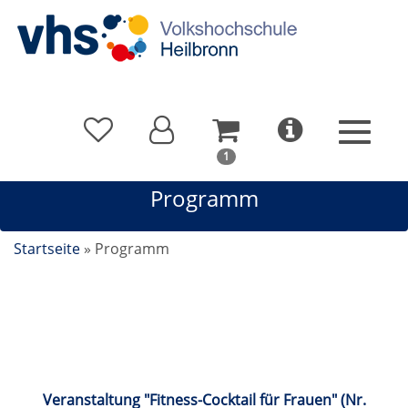
In
1
Ihrem
Programm
Warenkorb
befindet
sich
Startseite
»
Programm
1
Kurs
Kalender
Veranstaltung "Fitness-Cocktail für Frauen" (Nr.