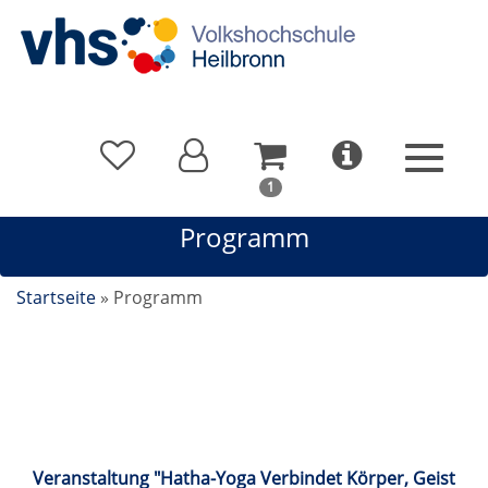
In
1
Ihrem
Programm
Warenkorb
befindet
sich
Startseite
»
Programm
1
Kurs
Kalender
Veranstaltung "Hatha-Yoga Verbindet Körper, Geist