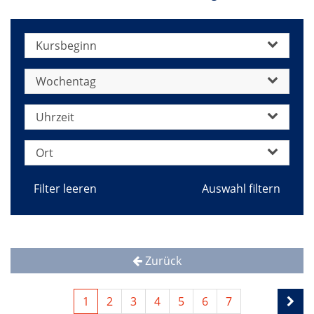
Kursbeginn
Wochentag
Uhrzeit
Ort
Filter leeren
Zurück
1
2
3
4
5
6
7