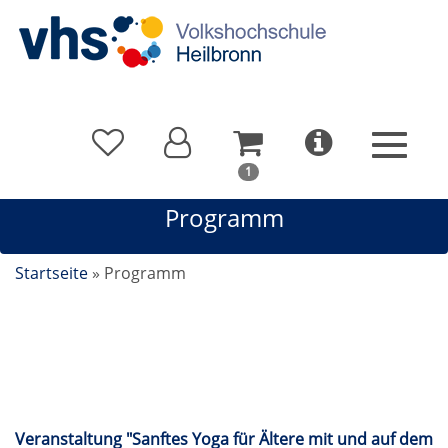
In
1
Ihrem
Programm
Warenkorb
befindet
sich
Startseite
»
Programm
1
Kurs
Kalender
Veranstaltung "Sanftes Yoga für Ältere mit und auf dem