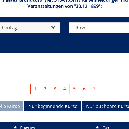
 "Pilates Grundkurs" (Nr. 313A103) ist für Anmeldungen nich
Veranstaltungen von "30.12.1899":
chentag
Uhrzeit
1
2
3
4
5
6
7
Alle Kurse
Nur beginnende Kurse
Nur buchbare Kurs
Datum
Ort