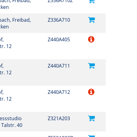
ach, Freibad,
Z336A710Z
cken
ach, Freibad,
Z336A710
cken
f,
Z440A405
r. 12
f,
Z440A711
r. 12
f,
Z440A712
r. 12
nessstudio
Z321A203
 Talstr. 40