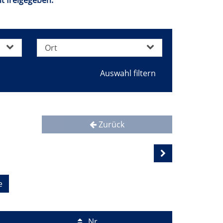
t freigegeben.
Ort
Zurück
e
Nr.