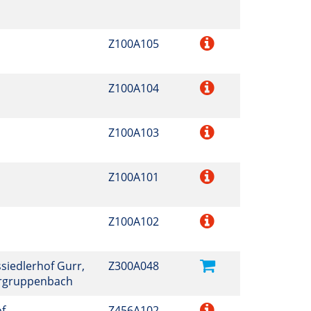
Z100A105
Z100A104
Z100A103
Z100A101
Z100A102
ssiedlerhof Gurr,
Z300A048
ergruppenbach
f,
Z456A102