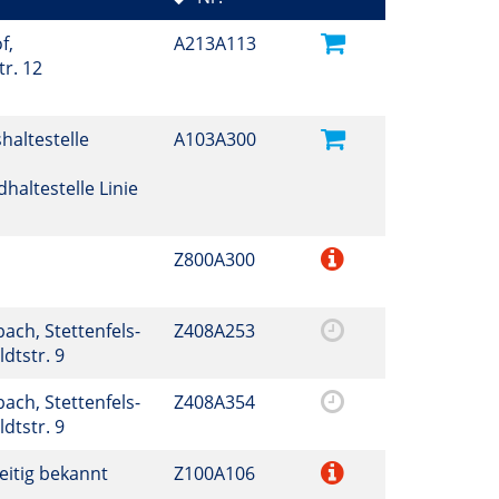
f,
A213A113
r. 12
haltestelle
A103A300
haltestelle Linie
Z800A300
ch, Stettenfels-
Z408A253
dtstr. 9
ch, Stettenfels-
Z408A354
dtstr. 9
eitig bekannt
Z100A106