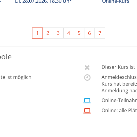
-
Di.
28.07.2026, 18.30 Uhr
Online-Kurs
1
2
3
4
5
6
7
bole
Dieser Kurs is
ste ist möglich
Anmeldeschluss 
Kurs hat berei
Anmeldung nac
Online-Teilnah
Online: alle Plä