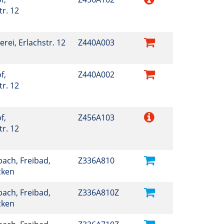
r. 12
erei, Erlachstr. 12
Z440A003
f,
Z440A002
r. 12
f,
Z456A103
r. 12
ach, Freibad,
Z336A810
cken
ach, Freibad,
Z336A810Z
cken