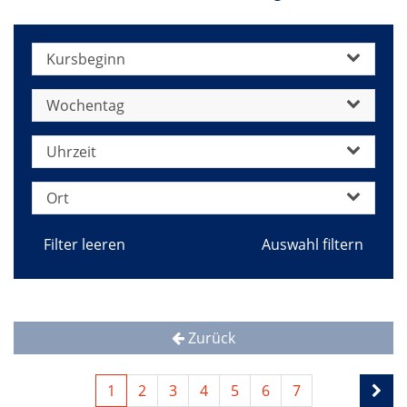
Kursbeginn
Wochentag
Uhrzeit
Ort
Filter leeren
Zurück
1
2
3
4
5
6
7