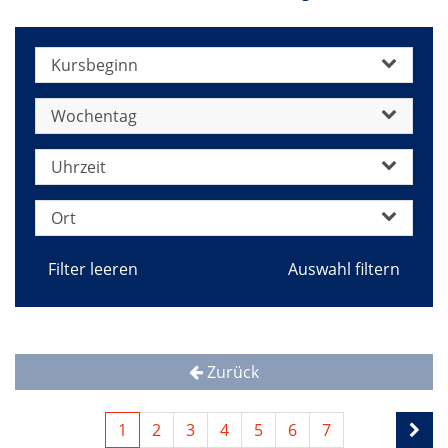
Kursbeginn
Wochentag
Uhrzeit
Ort
Filter leeren
Zurück
1
2
3
4
5
6
7