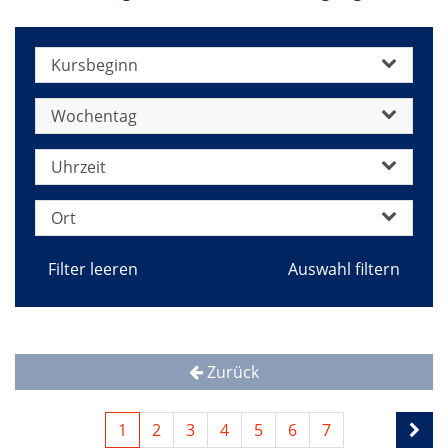
Kursbeginn
Wochentag
Uhrzeit
Ort
Filter leeren
Zurück
1
2
3
4
5
6
7