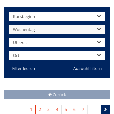
Kursbeginn
Wochentag
Uhrzeit
Ort
Filter leeren
Zurück
1
2
3
4
5
6
7