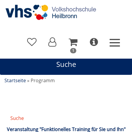
In
1
Ihrem
Suche
Warenkorb
befindet
sich
Startseite
»
Programm
1
Kurs
Suche
/
Suchergebnis
Veranstaltung "Funktionelles Training für Sie und Ihn"