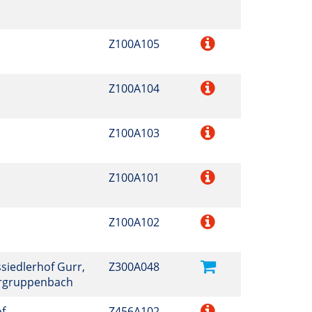
Z100A105
Z100A104
Z100A103
Z100A101
Z100A102
ssiedlerhof Gurr,
Z300A048
ergruppenbach
f,
Z456A102