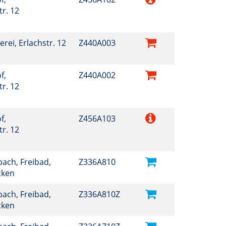
r. 12
erei, Erlachstr. 12
Z440A003
f,
Z440A002
r. 12
f,
Z456A103
r. 12
ach, Freibad,
Z336A810
cken
ach, Freibad,
Z336A810Z
cken