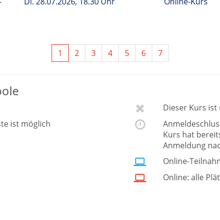
-
Di.
28.07.2026, 18.30 Uhr
Online-Kurs
1
2
3
4
5
6
7
bole
Dieser Kurs is
ste ist möglich
Anmeldeschluss 
Kurs hat berei
Anmeldung nac
Online-Teilnah
Online: alle Plä