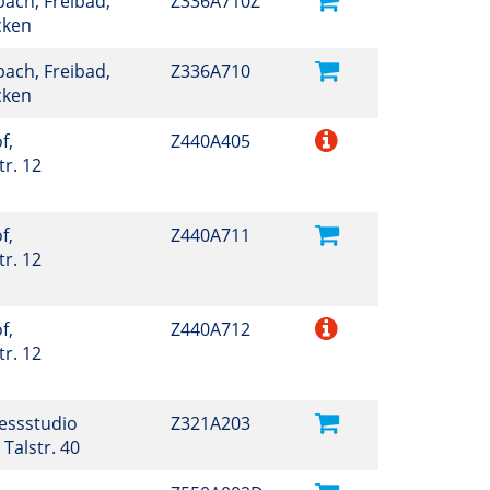
ach, Freibad,
Z336A710Z
cken
ach, Freibad,
Z336A710
cken
f,
Z440A405
r. 12
f,
Z440A711
r. 12
f,
Z440A712
r. 12
nessstudio
Z321A203
 Talstr. 40