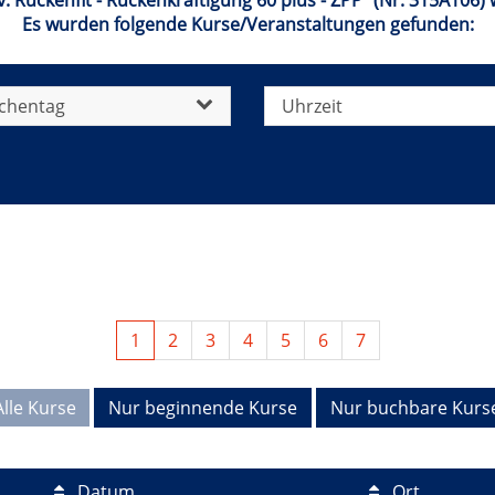
: Rückenfit - Rückenkräftigung 60 plus - ZPP" (Nr. 315A106
Es wurden folgende Kurse/Veranstaltungen gefunden:
chentag
Uhrzeit
1
2
3
4
5
6
7
Alle Kurse
Nur beginnende Kurse
Nur buchbare Kurs
Datum
Ort