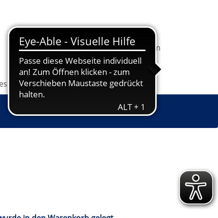
In
1
Ihrem
Information
Programm
Warenkorb
befindet
sich
les
Grundbildung
Jugendkunstschule
1
Kurs