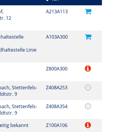
f,
A213A113
r. 12
haltestelle
A103A300
haltestelle Linie
Z800A300
ch, Stettenfels-
Z408A253
dtstr. 9
ch, Stettenfels-
Z408A354
dtstr. 9
eitig bekannt
Z100A106