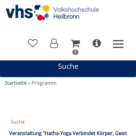
In
1
Ihrem
Suche
Warenkorb
befindet
sich
Startseite
»
Programm
1
Kurs
Suche
/
Suchergebnis
Veranstaltung "Hatha-Yoga Verbindet Körper, Geist