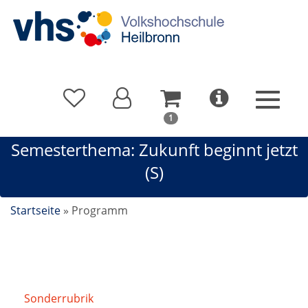
In
1
Ihrem
Semesterthema: Zukunft beginnt jetzt
Warenkorb
befindet
(S)
sich
1
Kurs
Startseite
»
Programm
Sonderrubrik
/
Semesterthema: Zukunft beginnt