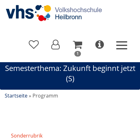
In
1
Ihrem
Semesterthema: Zukunft beginnt jetzt
Warenkorb
befindet
(S)
sich
1
Kurs
Startseite
»
Programm
Sonderrubrik
/
Semesterthema: Zukunft beginnt