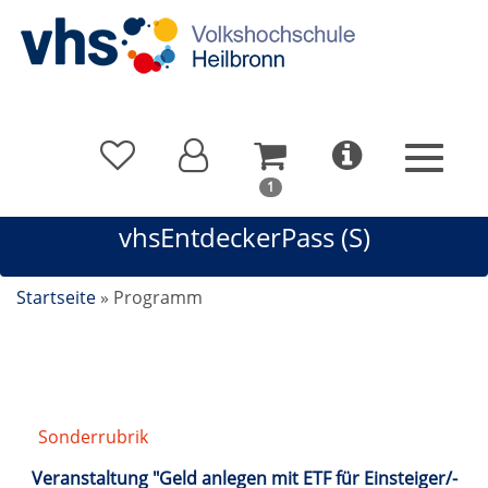
In
1
Ihrem
vhsEntdeckerPass (S)
Warenkorb
befindet
sich
Startseite
»
Programm
1
Kurs
Sonderrubrik
/
vhsEntdeckerPass
Veranstaltung "Geld anlegen mit ETF für Einsteiger/-