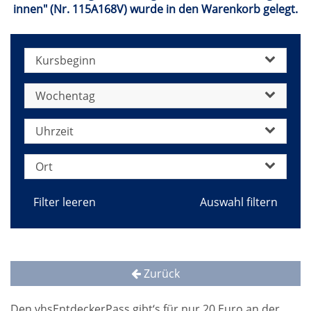
innen" (Nr. 115A168V) wurde in den Warenkorb gelegt.
Kursbeginn
Wochentag
Uhrzeit
Ort
Filter leeren
Zurück
Den vhsEntdeckerPass gibt‘s für nur 20 Euro an der