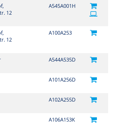
f,
A545A001H
r. 12
f,
A100A253
r. 12
r
A544A535D
A101A256D
A102A255D
A106A153K