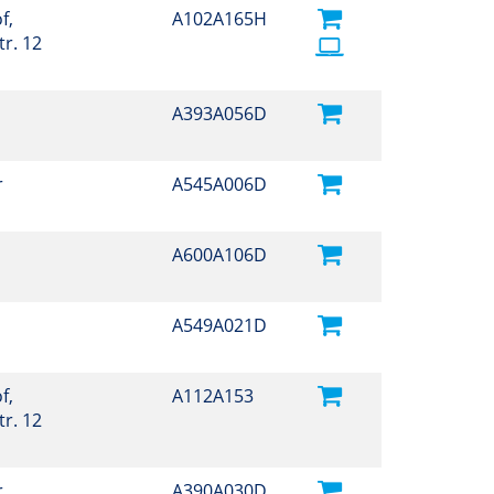
f,
A102A165H
r. 12
A393A056D
r
A545A006D
A600A106D
A549A021D
f,
A112A153
r. 12
r
A390A030D