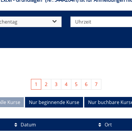
"Excel - Grundlagen" (Nr. 544A204H) ist für Anmeldungen nic
chentag
Uhrzeit
1
2
3
4
5
6
7
Alle Kurse
Nur beginnende Kurse
Nur buchbare Kurs
Datum
Ort