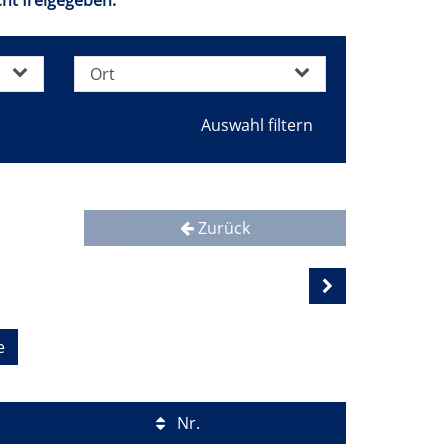
ht freigegeben.
Ort
Zurück
e
Nr.