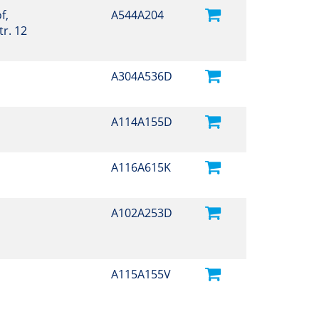
f,
A544A204
r. 12
A304A536D
A114A155D
A116A615K
A102A253D
A115A155V