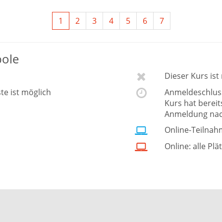
1
2
3
4
5
6
7
bole
Dieser Kurs is
ste ist möglich
Anmeldeschluss 
Kurs hat berei
Anmeldung nac
Online-Teilnah
Online: alle Plä