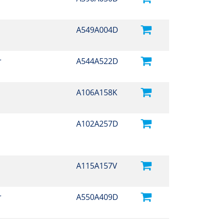
A549A004D
r
A544A522D
A106A158K
A102A257D
A115A157V
r
A550A409D