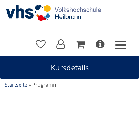
Kursdetails
Startseite
»
Programm
New Business ja! Aber wie? Neue Kunden gewinnen,
halten und Stammkunden und Geschäftsfelder
weiterentwickeln