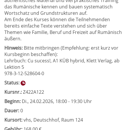
authentisches Material und viel praktisches Training
das Rumänische kennen und bauen systematisch
Wortschatz und Grundstrukturen auf.
Am Ende des Kurses können die Teilnehmenden
bereits einfache Texte verstehen und sich über
Themen wie Familie, Beruf und Freizeit auf Rumänisch
äußern.
Hinweis:
Bitte mitbringen (Empfehlung: erst kurz vor
Kursbeginn beschaffen):
Lehrbuch: Cu sucess!, A1 KÜB hybrid, Klett Verlag, ab
Lektion 5
978-3-12-528604-0
Status:
Kursnr.:
Z422A122
Beginn:
Di.
, 24.02.2026, 18:00 - 19:30 Uhr
Dauer:
0
Kursort:
vhs, Deutschhof, Raum 124
Gebühr:
168,00 €